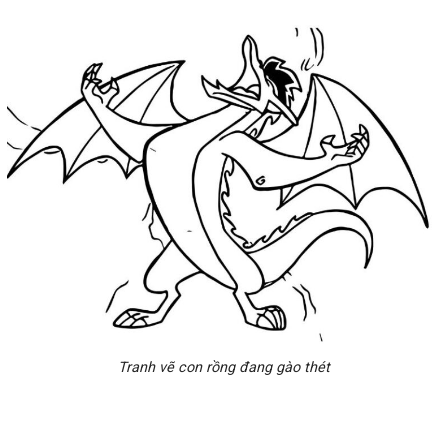
Tranh vẽ con rồng đang gào thét