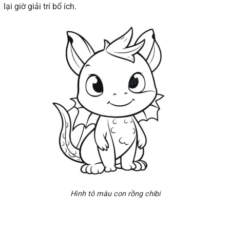
lại giờ giải trí bổ ích.
Hình tô màu con rồng chibi