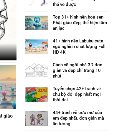
thể vẽ được
Top 31+ hình nền hoa sen
Phật giáo đẹp, thể hiện tâm
an lạc
41+ hình nền Labubu cute
ngộ nghĩnh chất lượng Full
HD 4K
Cách vẽ ngôi nhà 3D đơn
giản và đẹp chỉ trong 10
phút
Tuyển chọn 42+ tranh vẽ
chú bộ đội đẹp nhất mọi
thời đại
44+ tranh vẽ ước mơ của
t giáo
em đẹp nhất, đơn giản mà
ấn tượng