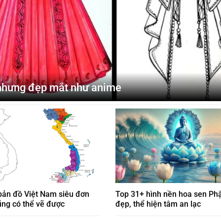
 nhưng đẹp mắt như anime
bản đồ Việt Nam siêu đơn
Top 31+ hình nền hoa sen Phậ
cũng có thể vẽ được
đẹp, thể hiện tâm an lạc