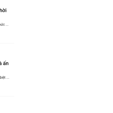
hời
ức ...
à ấn
ệt ...