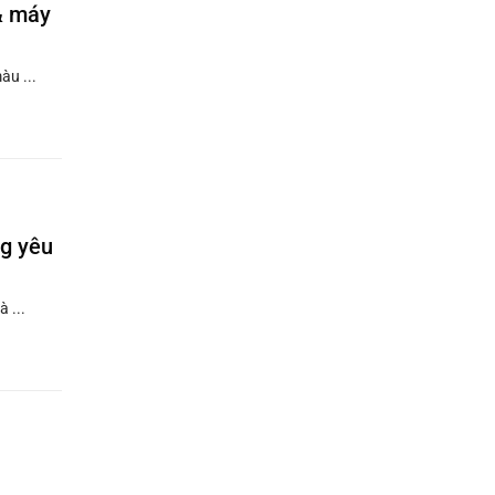
 & máy
àu ...
ng yêu
 ...