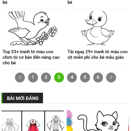
bé
bé
Top 33+ tranh tô màu con
Tải ngay 29+ tranh tô màu con
chim từ cơ bản đến nâng cao
vịt miễn phí cho bé mẫu giáo
cho bé
1
2
3
4
5
6
BÀI MỚI ĐĂNG