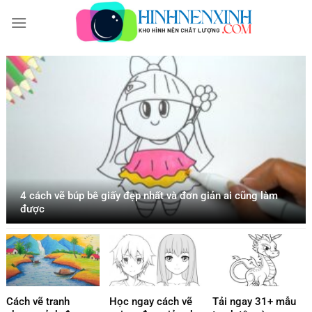
Bỏ
qua
nội
dung
4 cách vẽ búp bê giấy đẹp nhất và đơn giản ai cũng làm
được
Cách vẽ tranh
Học ngay cách vẽ
Tải ngay 31+ mẫu