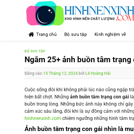
Bỏ
qua
nội
dung
Trang chủ
Bộ sưu tập
Kinh nghiệm vẽ
BỘ SƯU TẬP
Ngắm 25+ ảnh buồn tâm trạng 
Đăng vào
15 Tháng 12, 2024
bởi
Lê Hoàng Hải
Cuộc sống đôi khi không phải lúc nào cũng ngập tr
hiện bất chợt. Những
ảnh buồn tâm trạng con gái
là
buồn trong lòng. Những bức ảnh này không chỉ gâ
cảm xúc sâu lắng, đôi khi là sự đồng cảm với những 
hinhnenxinh.com
chiêm ngưỡng những hình tâm trạn
Ảnh buồn tâm trạng con gái nhìn là m