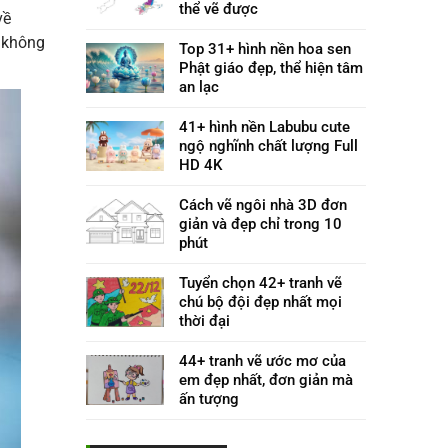
thể vẽ được
về
 không
Top 31+ hình nền hoa sen
Phật giáo đẹp, thể hiện tâm
an lạc
41+ hình nền Labubu cute
ngộ nghĩnh chất lượng Full
HD 4K
Cách vẽ ngôi nhà 3D đơn
giản và đẹp chỉ trong 10
phút
Tuyển chọn 42+ tranh vẽ
chú bộ đội đẹp nhất mọi
thời đại
44+ tranh vẽ ước mơ của
em đẹp nhất, đơn giản mà
ấn tượng