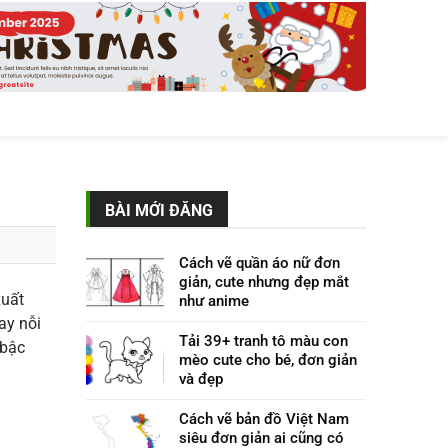
BÀI MỚI ĐĂNG
Cách vẽ quần áo nữ đơn
giản, cute nhưng đẹp mắt
xuất
như anime
ay nỗi
Tải 39+ tranh tô màu con
 bậc
mèo cute cho bé, đơn giản
và đẹp
Cách vẽ bản đồ Việt Nam
siêu đơn giản ai cũng có